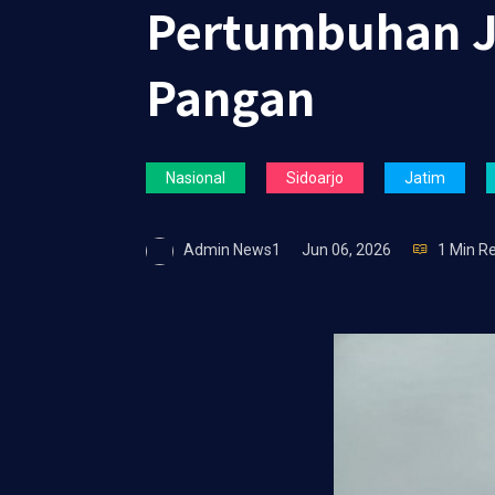
Pertumbuhan J
Pangan
Nasional
Sidoarjo
Jatim
Admin News1
Jun 06, 2026
1 Min R