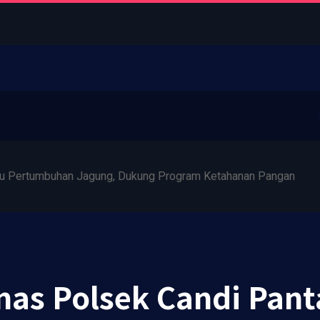
u Pertumbuhan Jagung, Dukung Program Ketahanan Pangan
as Polsek Candi Pant