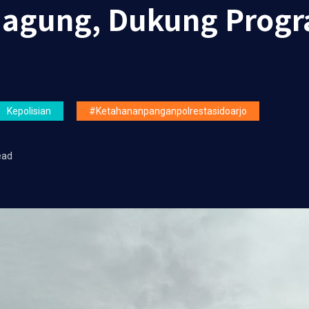
agung, Dukung Prog
Kepolisian
#ketahananpanganpolrestasidoarjo
ead