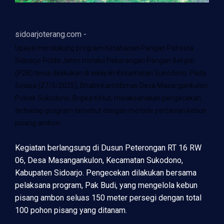
sidoarjoterang.com -
Upaya mendukung program Ketahanan Pangan Polresta
Sidoarjo Polda Jatim melalui Pekarangan Pangan Bergizi
(P2B) terus dilakukan di wilayah Kecamatan Sukodono. Pada
Selasa (27/5/2025), Bhabinkamtibmas Desa Masangankulon,
Polsek Sukodono, Bripka Ketut, melaksanakan pengecekan
terhadap program tersebut dengan metode pertanian kebun
pisang ambon.
Kegiatan berlangsung di Dusun Peterongan RT 16 RW
06, Desa Masangankulon, Kecamatan Sukodono,
Kabupaten Sidoarjo. Pengecekan dilakukan bersama
pelaksana program, Pak Budi, yang mengelola kebun
pisang ambon seluas 150 meter persegi dengan total
100 pohon pisang yang ditanam.