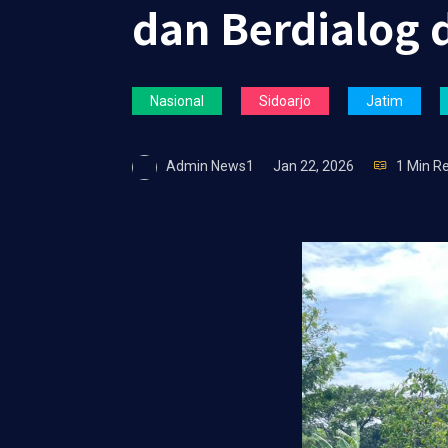
dan Berdialog
Nasional
Sidoarjo
Jatim
Admin News1
Jan 22, 2026
1 Min R