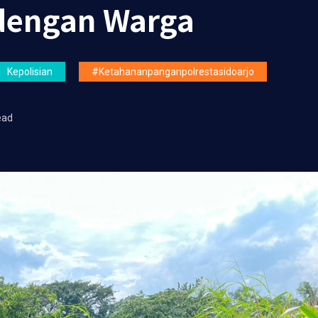
 dengan Warga
Kepolisian
#ketahananpanganpolrestasidoarjo
ead