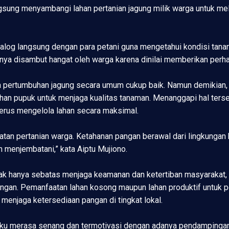
angsung menyambangi lahan pertanian jagung milik warga untuk 
alog langsung dengan para petani guna mengetahui kondisi tan
ya disambut hangat oleh warga karena dinilai memberikan perhati
 pertumbuhan jagung secara umum cukup baik. Namun demikian, m
uhan pupuk untuk menjaga kualitas tanaman. Menanggapi hal ter
terus mengelola lahan secara maksimal.
tan pertanian warga. Ketahanan pangan berawal dari lingkungan ki
 menjembatani,” kata Aiptu Mujiono.
k hanya sebatas menjaga keamanan dan ketertiban masyarakat, 
ngan. Pemanfaatan lahan kosong maupun lahan produktif untuk p
menjaga ketersediaan pangan di tingkat lokal.
aku merasa senang dan termotivasi dengan adanya pendampingan 