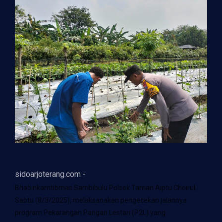
sidoarjoterang.com -
Bhabinkamtibmas Sambibulu Polsek Taman Aiptu Choirul,
Sabtu (8/3/2025), melaksanakan pengecekan jalannya
program Pekarangan Pangan Lestari (P2L) yang