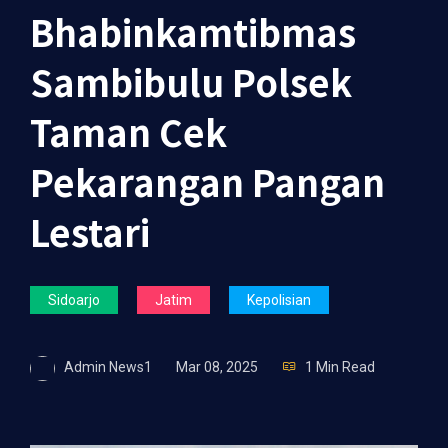
Bhabinkamtibmas
Sambibulu Polsek
Taman Cek
Pekarangan Pangan
Lestari
Sidoarjo
Jatim
Kepolisian
Admin News1
Mar 08, 2025
1 Min Read