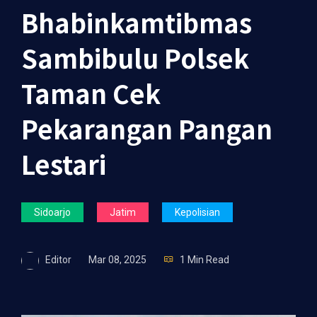
Bhabinkamtibmas
Sambibulu Polsek
Taman Cek
Pekarangan Pangan
Lestari
Sidoarjo
Jatim
Kepolisian
Editor
Mar 08, 2025
1 Min Read