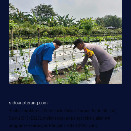
sidoarjoterang.com -
Bhabinkamtibmas Sambibulu Polsek Taman Aiptu Choirul,
Sabtu (8/3/2025), melaksanakan pengecekan jalannya
program Pekarangan Pangan Lestari (P2L) yang