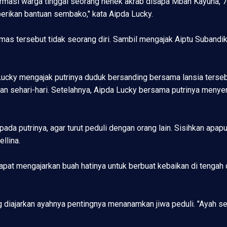
masi warga tinggal seorang nenek akrab disapa Mbah Kayuna, 72
erikan bantuan sembako," kata Aipda Lucky.
s tersebut tidak seorang diri. Sambil mengajak Aiptu Subandik 
ucky mengajak putrinya duduk bersanding bersama lansia terseb
an sehari-hari. Setelahnya, Aipda Lucky bersama putrinya men
da putrinya, agar turut peduli dengan orang lain. Sisihkan apa
llina.
dapat mengajarkan buah hatinya untuk berbuat kebaikan di tengah
g diajarkan ayahnya pentingnya menanamkan jiwa peduli. "Ayah 