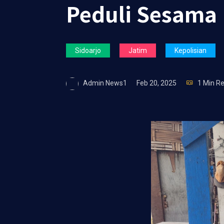
Peduli Sesama
Sidoarjo
Jatim
Kepolisian
Admin News1
Feb 20, 2025
1 Min R