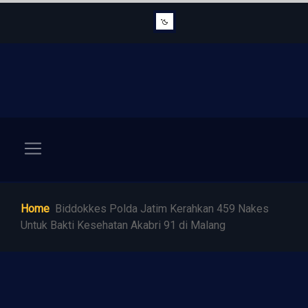
Home
Biddokkes Polda Jatim Kerahkan 459 Nakes
Untuk Bakti Kesehatan Akabri 91 di Malang