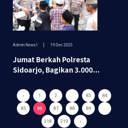
Admin News1
19 Dec 2025
Jumat Berkah Polresta
Sidoarjo, Bagikan 3.000...
‹
1
2
...
83
84
85
86
87
88
89
...
218
219
›