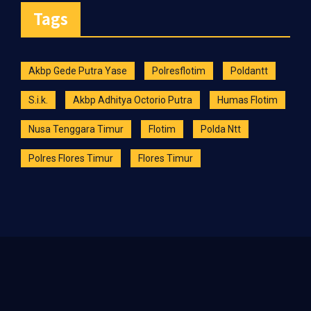
Tags
Akbp Gede Putra Yase
Polresflotim
Poldantt
S.i.k.
Akbp Adhitya Octorio Putra
Humas Flotim
Nusa Tenggara Timur
Flotim
Polda Ntt
Polres Flores Timur
Flores Timur