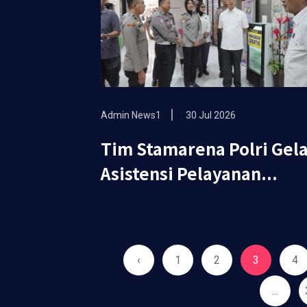
Admin News1
30 Jul 2026
Tim Stamarena Polri Gel
Asistensi Pelayanan...
‹
1
2
3
4
...