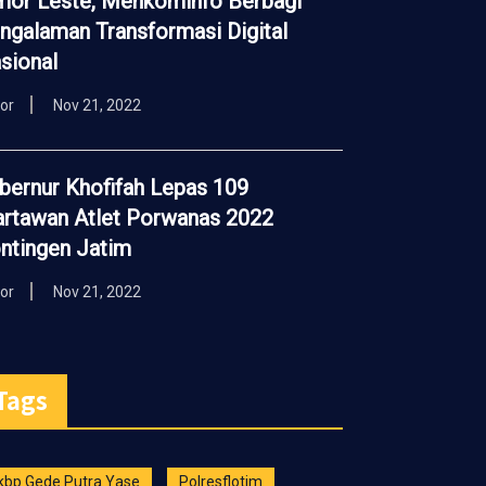
mor Leste, Menkominfo Berbagi
ngalaman Transformasi Digital
sional
tor
Nov 21, 2022
bernur Khofifah Lepas 109
rtawan Atlet Porwanas 2022
ntingen Jatim
tor
Nov 21, 2022
Tags
kbp Gede Putra Yase
Polresflotim