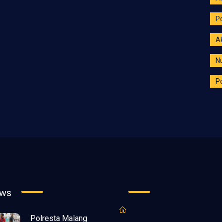
P
A
N
Po
ews
Polresta Malang