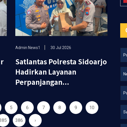
Admin News1
30 Jul 2026
Po
ar
Satlantas Polresta Sidoarjo
Hadirkan Layanan
N
Perpanjangan...
Po
5
6
7
8
9
10
S
385
386
›