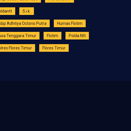
oldantt
S.i.k.
kbp Adhitya Octorio Putra
Humas Flotim
usa Tenggara Timur
Flotim
Polda Ntt
lres Flores Timur
Flores Timur