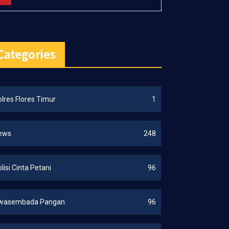
Categories
lres Flores Timur
1
ews
248
lisi Cinta Petani
96
wasembada Pangan
96