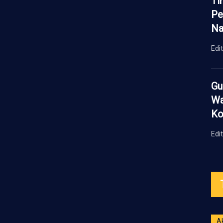
Ti
Pe
Na
Edi
Gu
Wa
Ko
Edi
A