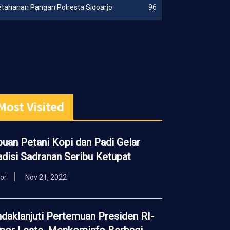
etahanan Pangan Polresta Sidoarjo
96
Most Visited
buan Petani Kopi dan Padi Gelar
adisi Sadranan Seribu Ketupat
tor
Nov 21, 2022
ndaklanjuti Pertemuan Presiden RI-