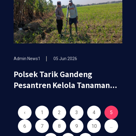
Admin News1
05 Jun 2026
Polsek Tarik Gandeng
Pesantren Kelola Tanaman...
‹
1
2
3
4
5
6
7
8
9
10
...