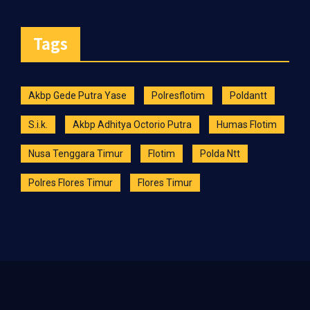
Tags
Akbp Gede Putra Yase
Polresflotim
Poldantt
S.i.k.
Akbp Adhitya Octorio Putra
Humas Flotim
Nusa Tenggara Timur
Flotim
Polda Ntt
Polres Flores Timur
Flores Timur