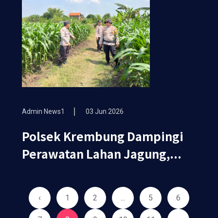
Admin News1
03 Jun 2026
Polsek Krembung Dampingi
Perawatan Lahan Jagung,...
‹
1
2
...
5
6