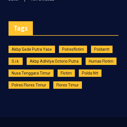
Tags
Akbp Gede Putra Yase
Polresflotim
Poldantt
S.i.k.
Akbp Adhitya Octorio Putra
Humas Flotim
Nusa Tenggara Timur
Flotim
Polda Ntt
Polres Flores Timur
Flores Timur