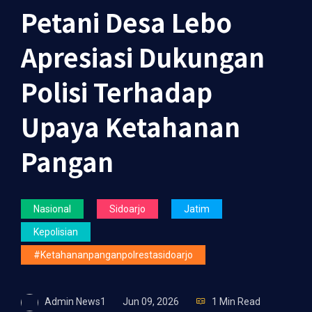
Petani Desa Lebo
Apresiasi Dukungan
Polisi Terhadap
Upaya Ketahanan
Pangan
Nasional
Sidoarjo
Jatim
Kepolisian
#ketahananpanganpolrestasidoarjo
Admin News1
Jun 09, 2026
1 Min Read