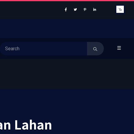
☰
an Lahan