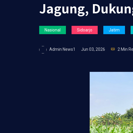
Jagung, Dukun
Nasional
Sidoarjo
Jatim
Admin News1
Jun 03, 2026
2 Min R