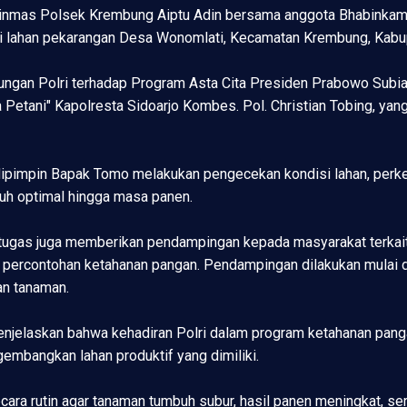
t Binmas Polsek Krembung Aiptu Adin bersama anggota Bhabink
 lahan pekarangan Desa Wonomlati, Kecamatan Krembung, Kabup
kungan Polri terhadap Program Asta Cita Presiden Prabowo Sub
a Petani" Kapolresta Sidoarjo Kombes. Pol. Christian Tobing, ya
ipimpin Bapak Tomo melakukan pengecekan kondisi lahan, perk
uh optimal hingga masa panen.
ugas juga memberikan pendampingan kepada masyarakat terkait
 percontohan ketahanan pangan. Pendampingan dilakukan mulai 
an tanaman.
njelaskan bahwa kehadiran Polri dalam program ketahanan pang
mbangkan lahan produktif yang dimiliki.
ara rutin agar tanaman tumbuh subur, hasil panen meningkat, s