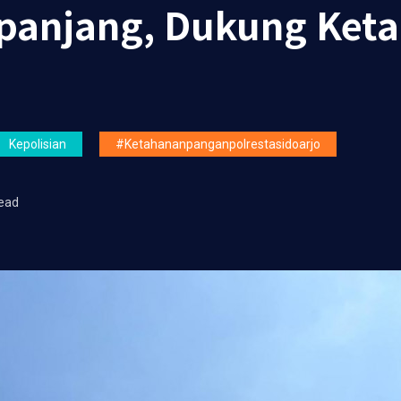
epanjang, Dukung Ket
Kepolisian
#ketahananpanganpolrestasidoarjo
ead