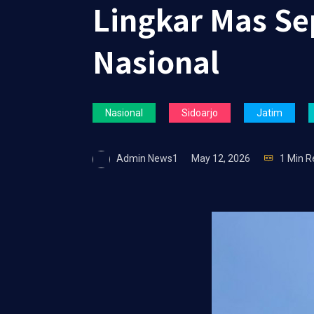
Lingkar Mas S
Nasional
Nasional
Sidoarjo
Jatim
Admin News1
May 12, 2026
1 Min R