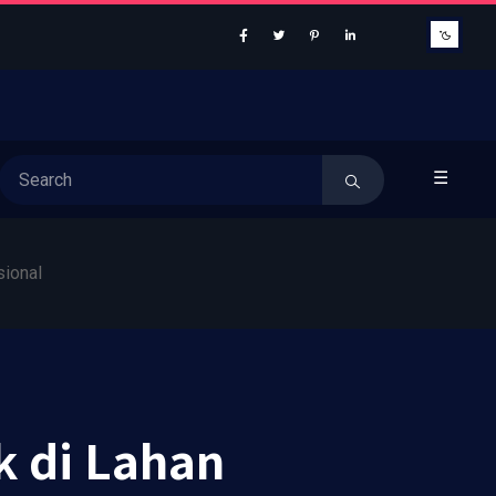
☰
ional
k di Lahan