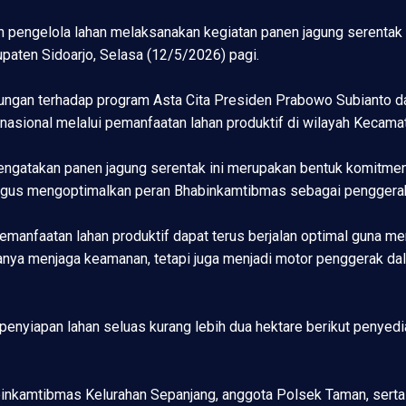
engelola lahan melaksanakan kegiatan panen jagung serentak Ku
aten Sidoarjo, Selasa (12/5/2026) pagi.
ungan terhadap program Asta Cita Presiden Prabowo Subianto da
asional melalui pemanfaatan lahan produktif di wilayah Kecama
ngatakan panen jagung serentak ini merupakan bentuk komitmen
gus mengoptimalkan peran Bhabinkamtibmas sebagai penggerak 
 pemanfaatan lahan produktif dapat terus berjalan optimal guna 
hanya menjaga keamanan, tetapi juga menjadi motor penggerak d
 penyiapan lahan seluas kurang lebih dua hektare berikut penye
kamtibmas Kelurahan Sepanjang, anggota Polsek Taman, serta pe