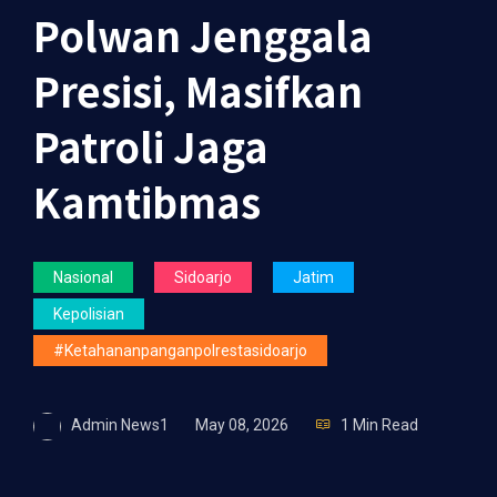
Polwan Jenggala
Presisi, Masifkan
Patroli Jaga
Kamtibmas
Nasional
Sidoarjo
Jatim
Kepolisian
#ketahananpanganpolrestasidoarjo
Admin News1
May 08, 2026
1 Min Read