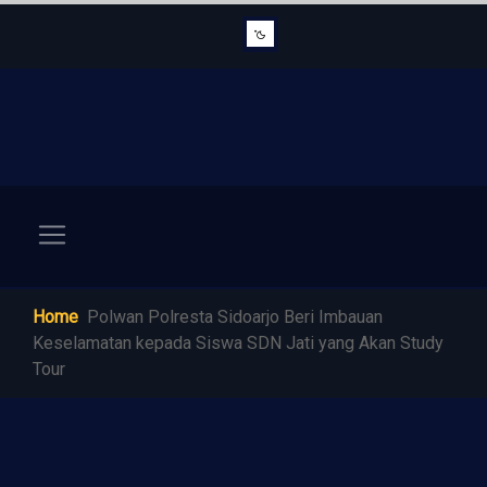
Home
Polwan Polresta Sidoarjo Beri Imbauan
Keselamatan kepada Siswa SDN Jati yang Akan Study
Tour