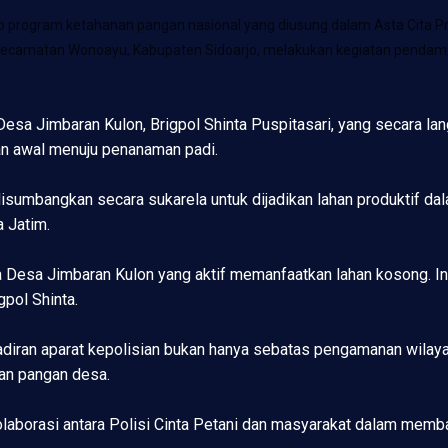
 program ketahanan pangan nasional yang diusung dalam Asta Cita P
ecamatan Wonoayu, Kabupaten Sidoarjo, melakukan kegiatan pendamp
Desa Jimbaran Kulon, Brigpol Shinta Puspitasari, yang secara 
n awal menuju penanaman padi.
disumbangkan secara sukarela untuk dijadikan lahan produktif 
 Jatim.
Desa Jimbaran Kulon yang aktif memanfaatkan lahan kosong. Ini
gpol Shinta.
diran aparat kepolisian bukan hanya sebatas pengamanan wilaya
an pangan desa.
kolaborasi antara Polisi Cinta Petani dan masyarakat dalam mem