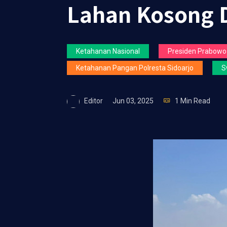
Lahan Kosong 
Ketahanan Nasional
Presiden Prabowo
Ketahanan Pangan Polresta Sidoarjo
S
Editor
Jun 03, 2025
1 Min Read