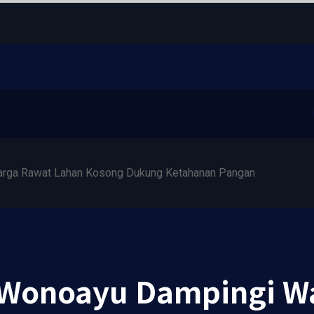
rga Rawat Lahan Kosong Dukung Ketahanan Pangan
 Wonoayu Dampingi W