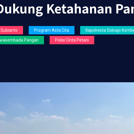
Dukung Ketahanan Pa
 Subianto
Program Asta Cita
Kapolresta Sidoajo Kombe
wasembada Pangan
Polisi Cinta Petani