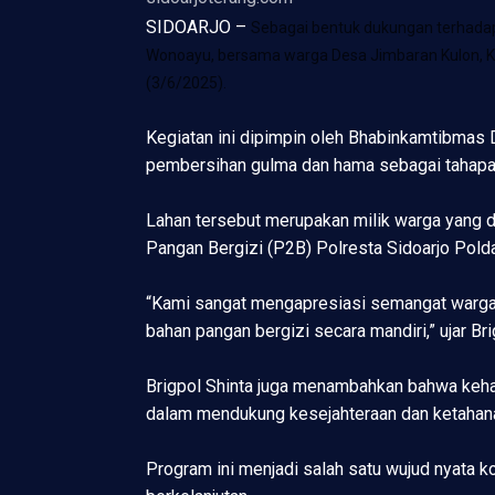
SIDOARJO –
Sebagai bentuk dukungan terhadap
Wonoayu, bersama warga Desa Jimbaran Kulon, K
(3/6/2025).
Kegiatan ini dipimpin oleh Bhabinkamtibmas 
pembersihan gulma dan hama sebagai tahapa
Lahan tersebut merupakan milik warga yang 
Pangan Bergizi (P2B) Polresta Sidoarjo Polda
“Kami sangat mengapresiasi semangat warga 
bahan pangan bergizi secara mandiri,” ujar Bri
Brigpol Shinta juga menambahkan bahwa keha
dalam mendukung kesejahteraan dan ketahan
Program ini menjadi salah satu wujud nyata 