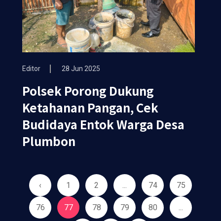
Editor
28 Jun 2025
Polsek Porong Dukung
Ketahanan Pangan, Cek
Budidaya Entok Warga Desa
Plumbon
‹
1
2
...
74
75
76
77
78
79
80
...