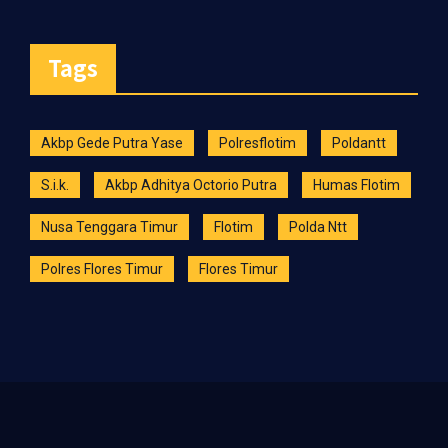
Tags
Akbp Gede Putra Yase
Polresflotim
Poldantt
S.i.k.
Akbp Adhitya Octorio Putra
Humas Flotim
Nusa Tenggara Timur
Flotim
Polda Ntt
Polres Flores Timur
Flores Timur