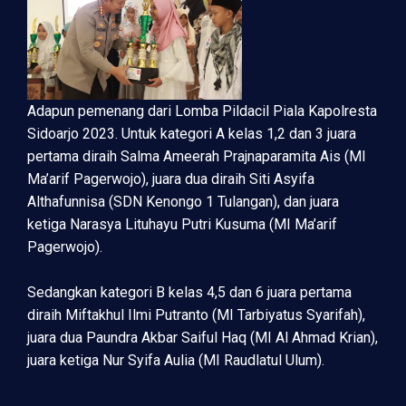
Adapun pemenang dari Lomba Pildacil Piala Kapolresta
Sidoarjo 2023. Untuk kategori A kelas 1,2 dan 3 juara
pertama diraih Salma Ameerah Prajnaparamita Ais (MI
Ma’arif Pagerwojo), juara dua diraih Siti Asyifa
Althafunnisa (SDN Kenongo 1 Tulangan), dan juara
ketiga Narasya Lituhayu Putri Kusuma (MI Ma’arif
Pagerwojo).
Sedangkan kategori B kelas 4,5 dan 6 juara pertama
diraih Miftakhul Ilmi Putranto (MI Tarbiyatus Syarifah),
juara dua Paundra Akbar Saiful Haq (MI Al Ahmad Krian),
juara ketiga Nur Syifa Aulia (MI Raudlatul Ulum).