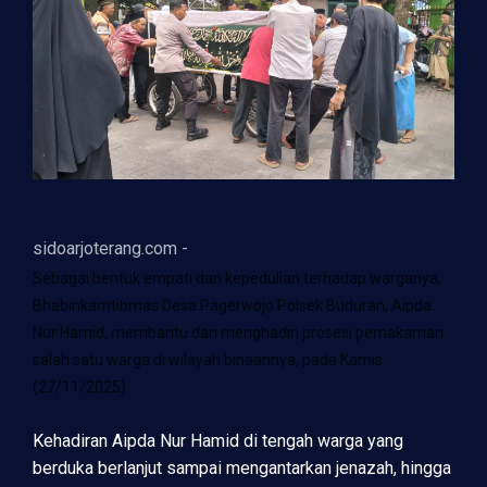
sidoarjoterang.com -
Sebagai bentuk empati dan kepedulian terhadap warganya,
Bhabinkamtibmas Desa Pagerwojo Polsek Buduran, Aipda
Nur Hamid, membantu dan menghadiri prosesi pemakaman
salah satu warga di wilayah binaannya, pada Kamis
(27/11/2025).
Kehadiran Aipda Nur Hamid di tengah warga yang
berduka berlanjut sampai mengantarkan jenazah, hingga