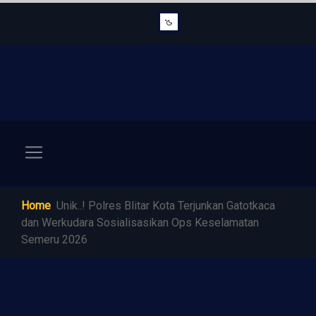
Home
Unik..! Polres Blitar Kota Terjunkan Gatotkaca
dan Werkudara Sosialisasikan Ops Keselamatan
Semeru 2026