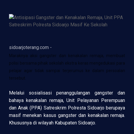
sidoarjoterang.com -
Maraknya aksi gangster dan kenakalan remaja, membuat
polisi bersama pihak sekolah ekstra keras mengedukasi para
pelajar agar tidak sampai terjerumus ke dalam persoalan
tersebut.
Melalui sosialisasi penanggulangan gangster dan
bahaya kenakalan remaja, Unit Pelayanan Perempuan
dan Anak (PPA) Satreskrim Polresta Sidoarjo berupaya
masif menekan kasus gangster dan kenakalan remaja.
Khususnya di wilayah Kabupaten Sidoarjo.