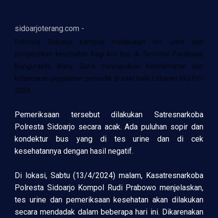
sidoarjoterang.com -
Polresta Sidoarjo kembali melakukan tes urine dan
pengecekan kesehatan bagi kru bus di Terminal Purabaya,
Bungurasih, Waru. Guna mewujudkan keselamatan dan
kelancaran perjalanan pemudik di saat balik Lebaran Idul Fitri
2024.
Pemeriksaan tersebut dilakukan Satresnarkoba
Polresta Sidoarjo secara acak. Ada puluhan sopir dan
kondektur bus yang di tes urine dan di cek
kesehatannya dengan hasil negatif.
Di lokasi, Sabtu (13/4/2024) malam, Kasatresnarkoba
Polresta Sidoarjo Kompol Rudi Prabowo menjelaskan,
tes urine dan pemeriksaan kesehatan akan dilakukan
secara mendadak dalam beberapa hari ini. Dikarenakan