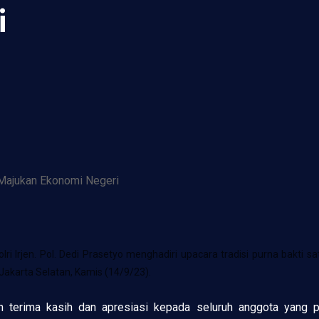
i
ri Irjen. Pol. Dedi Prasetyo menghadiri upacara tradisi purna bakti sa
 Jakarta Selatan, Kamis (14/9/23).
rima kasih dan apresiasi kepada seluruh anggota yang pur