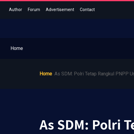
Author
Forum
Advertisement
Contact
Home
Home
As SDM: Polri Tetap Rangkul PNPP U
As SDM: Polri 