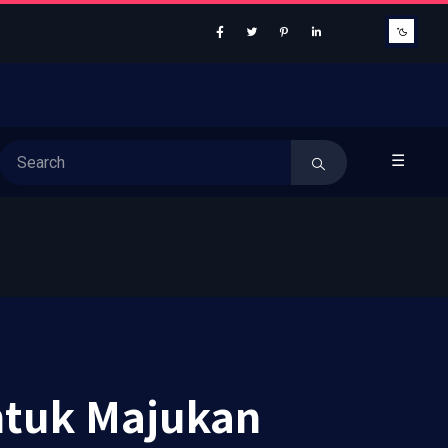
☰
ntuk Majukan