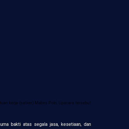
tuan kerja (satker) Mabes Polri. Upacara tersebut
na bakti atas segala jasa, kesetiaan, dan