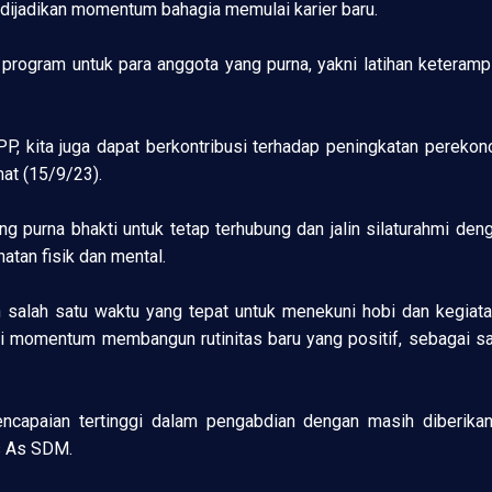
 dijadikan momentum bahagia memulai karier baru.
ogram untuk para anggota yang purna, yakni latihan keterampila
PP, kita juga dapat berkontribusi terhadap peningkatan pere
at (15/9/23).
urna bhakti untuk tetap terhubung dan jalin silaturahmi dengan
atan fisik dan mental.
 salah satu waktu yang tepat untuk menekuni hobi dan kegiata
jadi momentum membangun rutinitas baru yang positif, sebagai s
encapaian tertinggi dalam pengabdian dengan masih diberika
as As SDM.