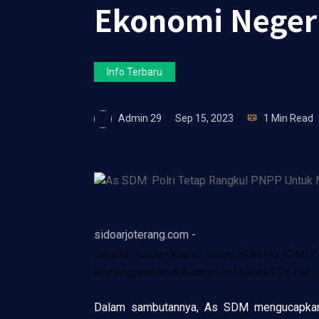
Ekonomi Neger
Info Terbaru
Admin 29
Sep 15, 2023
1 Min Read
sidoarjoterang.com -
Jakarta. Asisten Kapolri bidang SDM (As SDM) Pol
diselenggarakan di Auditorium Mutiara STIK Polri,
Dalam sambutannya, As SDM mengucapkan te