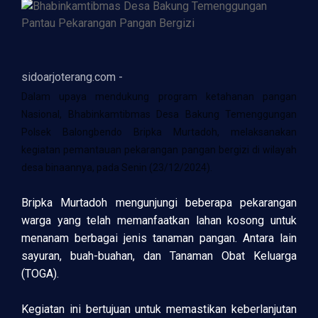
sidoarjoterang.com -
Dalam upaya mendukung program ketahanan pangan
Nasional, Bhabinkamtibmas Desa Bakung Temenggungan
Polsek Balongbendo Bripka Murtadoh, melaksanakan
kegiatan pemantauan pekarangan pangan bergizi di wilayah
desa binaannya, pada Senin (23/12/2024).
Bripka Murtadoh mengunjungi beberapa pekarangan
warga yang telah memanfaatkan lahan kosong untuk
menanam berbagai jenis tanaman pangan. Antara lain
sayuran, buah-buahan, dan Tanaman Obat Keluarga
(TOGA).
Kegiatan ini bertujuan untuk memastikan keberlanjutan